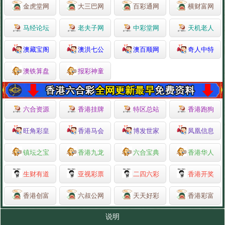
金虎堂网
大三巴网
百彩通网
横财富网
马经论坛
老夫子网
中彩堂网
天机老人
澳藏宝阁
澳洪七公
澳百顺网
奇人中特
澳铁算盘
报彩神童
六合资源
香港挂牌
特区总站
香港跑狗
旺角彩皇
香港马会
博发世家
凤凰信息
镇坛之宝
香港九龙
六合宝典
香港华人
生财有道
亚视彩票
二四六彩
香港开奖
香港创富
六叔公网
天天好彩
香港彩富
说明