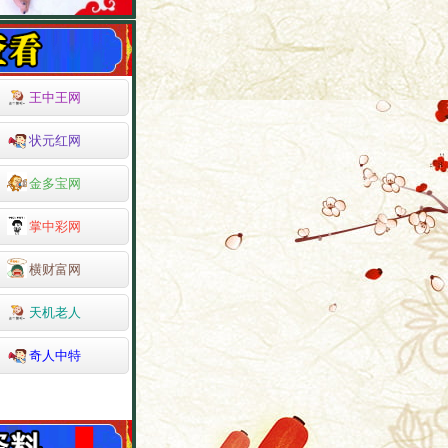
王中王网
状元红网
金多宝网
掌中彩网
横财富网
天机老人
奇人中特