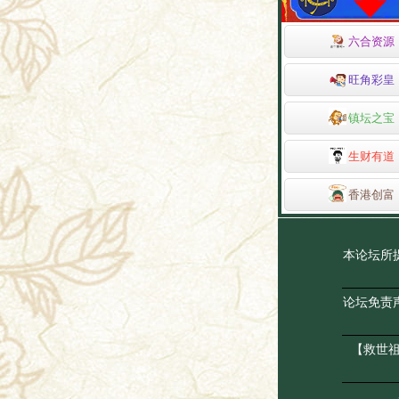
六合资源
旺角彩皇
镇坛之宝
生财有道
香港创富
本论坛所
论坛免责
【救世祖】