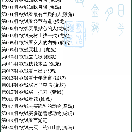
第002期 欲钱知吃月饼 (兔鸡)
第003期 欲钱知吃月饼 (兔鸡)
第004期 欲钱看最有气质的人(猴兔)
第005期 欲钱看经营有道 (猴龙)
第006期 欲线买最贴心的人(龙蛇)
第007期 欲钱去树上找一找 (龙蛇)
第008期 欲钱看女人的内裤 (猴鸡)
第009期 欲残买壮丁 (虎兔)
第010期 欲钱去点歌 (猴鼠)
第011期 欲钱找花木兰 (兔龙)
第012期 欲钱看日出 (马鸡)
第013期 欲钹看十年寒窗 (鼠鸡)
第014期 欲钱买万马奔腾 (龙蛇)
第015期 欲钱买一把刀（猪鼠）
第016期 欲钱看花 (鼠虎)
第017期 欲钱去买跪乳的动物(马鸡)
第018期 欲钱买多愁善感动物(蛇虎)
第019期 欲钱看西游记
第020期 欲钱去买—统江山的(兔马)