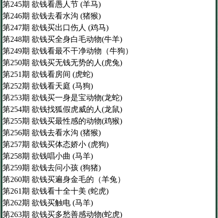
第245期 欲钱看愚人节 (羊马)
第246期 欲钱去看水沟 (猪猴)
第247期 欲钱买出口伤人 (鸡马)
第248期 欲钱买全身白毛动物(牛羊)
第249期 欲钱看最不干净动物（牛狗）
第250期 欲钱买无钱无势的人(虎兔)
第251期 欲钱看房间 (虎蛇)
第252期 欲钱看天庭 (马狗)
第253期 欲钱买一身是宝动物(龙蛇)
第254期 欲钱找狐假虎威的人(龙鼠)
第255期 欲钱买最性感的动物(鸡猴)
第256期 欲钱去看水沟 (猪猴)
第257期 欲钱买体态娇小 (虎狗)
第258期 欲钱唱小曲 (马羊)
第259期 欲钱去问小孩 (狗猪)
第260期 欲钱买遍身金毛的（羊兔）
第261期 欲钱看十全十美 (蛇虎)
第262期 欲钱买触电 (马羊)
第263期 欲钱买多愁善感动物(蛇虎)