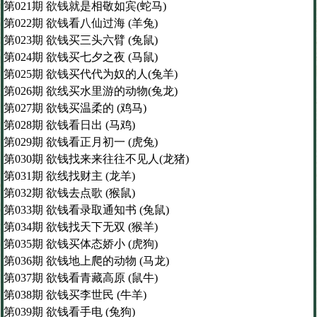
第021期 欲钱就是相敬如宾(蛇马)
第022期 欲钱看八仙过海 (羊兔)
第023期 欲钱买三头六臂 (兔鼠)
第024期 欲钱买七夕之夜 (马鼠)
第025期 欲钱买代代为奴的人(兔羊)
第026期 欲线买水里游的动物(兔龙)
第027期 欲钱买温柔的 (鸡马)
第028期 欲钱看日出 (马鸡)
第029期 欲钱看正月初一 (虎兔)
第030期 欲钱找来来往往不见人(龙猪)
第031期 欲线找财主 (龙羊)
第032期 欲钱去点歌 (猴鼠)
第033期 欲钱看录取通知书 (兔鼠)
第034期 欲钱找天下无双 (猴羊)
第035期 欲钱买体态娇小 (虎狗)
第036期 欲钱地上爬的动物 (马龙)
第037期 欲钱看青藏高原 (鼠牛)
第038期 欲钱买李世民 (牛羊)
第039期 欲钱看手电 (兔狗)