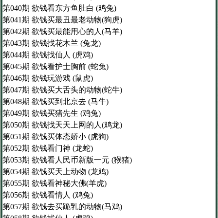
第040期 欲钱看东方鱼肚白 (鸡兔)
第041期 欲钱买最丑最老动物(狗虎)
第042期 欲钱买最能用心的人(马羊)
第043期 欲钱找花木兰 (兔龙)
第044期 欲钱找仙人 (虎鸡)
第045期 欲钱看护士胸前 (蛇兔)
第046期 欲钱玩游戏 (鼠虎)
第047期 欲钱买大舌头的动物(蛇牛)
第048期 欲钱买到北京去 (马牛)
第049期 欲钱买猪先生 (鸡兔)
第050期 欲钱找天天上网的人(鸡龙)
第051期 欲钱买体态娇小 (虎狗)
第052期 欲钱看门神 (龙蛇)
第053期 欲钱看人民币新版一元 (猴猪)
第054期 欲钱买天上动物 (龙鸡)
第055期 欲钱看神秘大佛(羊虎)
第056期 欲钱看情人 (鸡兔)
第057期 欲钱去买跪乳的动物(马鸡)