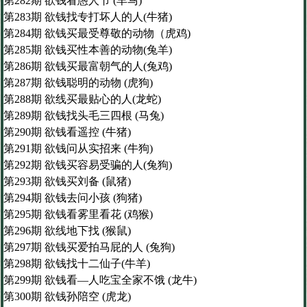
第282期 欲钱看愚人节 (羊马)
第283期 欲钱找专打坏人的人(牛猪)
第284期 欲钱买最受尊敬的动物（虎鸡)
第285期 欲钱买性本善的动物(兔羊)
第286期 欲钱买最富朝气的人(兔鸡)
第287期 欲钱聪明的动物 (虎狗)
第288期 欲线买最贴心的人(龙蛇)
第289期 欲钱找头毛三四根 (马兔)
第290期 欲钱看遥控 (牛猪)
第291期 欲钱问从实招来 (牛狗)
第292期 欲钱买容易受骗的人(兔狗)
第293期 欲钱买刘备 (鼠猪)
第294期 欲钱去问小孩 (狗猪)
第295期 欲钱看雾里看花 (鸡猴)
第296期 欲线地下找 (猴鼠)
第297期 欲钱买爱拍马屁的人 (兔狗)
第298期 欲钱找十二仙子(牛羊)
第299期 欲钱看—人吃宝全家不饿 (龙牛)
第300期 欲钱孙陪空 (虎龙)