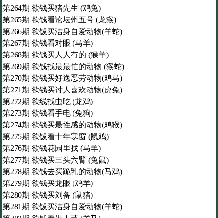
第264期 欲钱买猪先生 (鸡兔)
第265期 欲钱看论坛州五号 (龙猴)
第266期 欲钹买洁身自爱动物(羊蛇)
第267期 欲钱看对眼 (马羊)
第268期 欲钱买人人有的 (猴羊)
第269期 欲钱找最最忙的动物 (猴蛇)
第270期 欲钱买好逸恶劳动物(鸡马)
第271期 欲钱买讨人喜欢动物(虎兔)
第272期 欲线找虫吃 (龙鸡)
第273期 欲钱看手电 (兔狗)
第274期 欲钱买最性感的动物(鸡猴)
第275期 欲钹看十年寒窗 (鼠鸡)
第276期 欲钱花园里找 (马羊)
第277期 欲钱买三头六臂 (兔鼠)
第278期 欲钱去买跪乳的动物(马鸡)
第279期 欲钱买龙眼 (鸡羊)
第280期 欲钱买刘备 (鼠猪)
第281期 欲钹买洁身自爱动物(羊蛇)