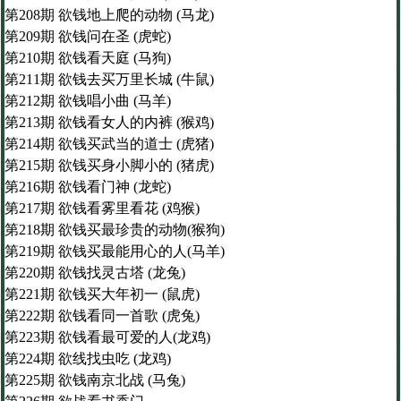
第208期 欲钱地上爬的动物 (马龙)
第209期 欲钱问在圣 (虎蛇)
第210期 欲钱看天庭 (马狗)
第211期 欲钱去买万里长城 (牛鼠)
第212期 欲钱唱小曲 (马羊)
第213期 欲钱看女人的内裤 (猴鸡)
第214期 欲钱买武当的道士 (虎猪)
第215期 欲钱买身小脚小的 (猪虎)
第216期 欲钱看门神 (龙蛇)
第217期 欲钱看雾里看花 (鸡猴)
第218期 欲钱买最珍贵的动物(猴狗)
第219期 欲钱买最能用心的人(马羊)
第220期 欲钱找灵古塔 (龙兔)
第221期 欲钱买大年初一 (鼠虎)
第222期 欲钱看同一首歌 (虎兔)
第223期 欲钱看最可爱的人(龙鸡)
第224期 欲线找虫吃 (龙鸡)
第225期 欲钱南京北战 (马兔)