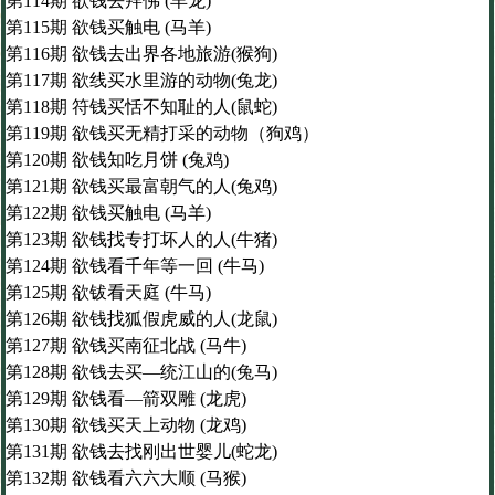
第114期 欲钱去拜佛 (羊龙)
第115期 欲钱买触电 (马羊)
第116期 欲钱去出界各地旅游(猴狗)
第117期 欲线买水里游的动物(兔龙)
第118期 符钱买恬不知耻的人(鼠蛇)
第119期 欲钱买无精打采的动物（狗鸡）
第120期 欲钱知吃月饼 (兔鸡)
第121期 欲钱买最富朝气的人(兔鸡)
第122期 欲钱买触电 (马羊)
第123期 欲钱找专打坏人的人(牛猪)
第124期 欲钱看千年等一回 (牛马)
第125期 欲钹看天庭 (牛马)
第126期 欲钱找狐假虎威的人(龙鼠)
第127期 欲钱买南征北战 (马牛)
第128期 欲钱去买—统江山的(兔马)
第129期 欲钱看—箭双雕 (龙虎)
第130期 欲钱买天上动物 (龙鸡)
第131期 欲钱去找刚出世婴儿(蛇龙)
第132期 欲钱看六六大顺 (马猴)