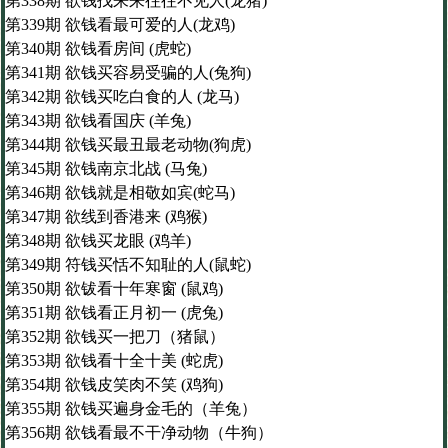
第338期 欲钱找来来往往不见人(龙猪)
第339期 欲钱看最可爱的人(龙鸡)
第340期 欲钱看房间 (虎蛇)
第341期 欲钱买容易受骗的人(兔狗)
第342期 欲钱买吃白食的人 (龙马)
第343期 欲钱看国庆 (羊兔)
第344期 欲钱买最丑最老动物(狗虎)
第345期 欲钱南京北战 (马兔)
第346期 欲钱就是相敬如宾(蛇马)
第347期 欲线到香港来 (鸡猴)
第348期 欲钱买龙眼 (鸡羊)
第349期 符钱买恬不知耻的人(鼠蛇)
第350期 欲钹看十年寒窗 (鼠鸡)
第351期 欲钱看正月初一 (虎兔)
第352期 欲钱买一把刀（猪鼠）
第353期 欲钱看十全十美 (蛇虎)
第354期 欲钱皮笑肉不笑 (鸡狗)
第355期 欲钱买遍身金毛的（羊兔）
第356期 欲钱看最不干净动物（牛狗）