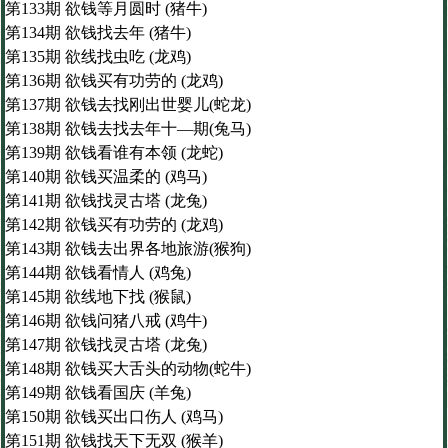
第133期 欲钱等月圆时 (猪牛)
第134期 欲钱找去年 (猪牛)
第135期 欲线找虫吃 (龙鸡)
第136期 欲钱买有功劳的 (龙鸡)
第137期 欲钱去找刚出世婴儿(蛇龙)
第138期 欲钱去找去年十—期(兔马)
第139期 欲钱看谁有本领 (龙蛇)
第140期 欲钱买温柔的 (鸡马)
第141期 欲钱找灵古塔 (龙兔)
第142期 欲钱买有功劳的 (龙鸡)
第143期 欲钱去出界各地旅游(猴狗)
第144期 欲钱看情人 (鸡兔)
第145期 欲线地下找 (猴鼠)
第146期 欲钱问猪八戒 (鸡牛)
第147期 欲钱找灵古塔 (龙兔)
第148期 欲钱买大舌头的动物(蛇牛)
第149期 欲钱看国庆 (羊兔)
第150期 欲钱买出口伤人 (鸡马)
第151期 欲钱找天下无双 (猴羊)