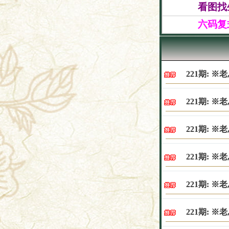
看图找
六码复
221期: 
221期: 
221期: 
221期: 
221期: 
221期: 