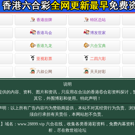
香港挂牌
特区总站
香港马会
博发世家
香港九龙
六合宝典
亚视彩票
二四六彩
六叔公网
天天好彩
说明
提供的内容、资料、图片和资讯，只应用在合法的香港⑥合彩资料探讨，
其它，外围博彩和使用。特此声明！
声明：以上所有广告内容均为赞助商提供，本站不对其经营行为负责。浏
须自行承担有关责任，本网站恕不负责。
域名：www.28899.vip
六合在线，收集各类香港彩资料，免费内幕资料
析，尽在救世祖论坛