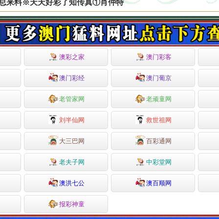
 ※老总来料※天天好彩了知传真①肖仲特
澳彩之家
澳门彩客
澳门彩经
澳门葡京
老管家网
老顽童网
刘半仙网
救世祖网
大三巴网
百彩通网
老夫子网
中彩堂网
澳洪七公
澳百顺网
报彩神童