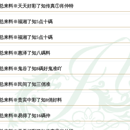
 ※老总来料※天天好彩了知传真①肖仲特
※老总来料※福湘了知5点十碼
※老总来料※福湘了知5点十碼
※老总来料※惠泽了知八碼料
※老总来料※鬼谷了知8碼好鬼准吖
※老总来料※民间了知三俏准
※老总来料※贵宾中彩了知8俏好料
※老总来料※易得了知16碼仲