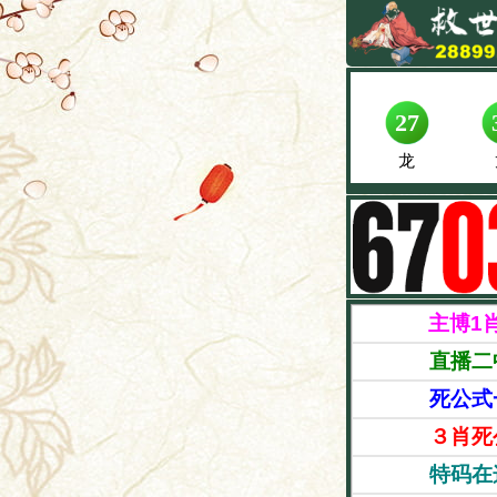
主博1
直播二
死公式
３肖死
特码在