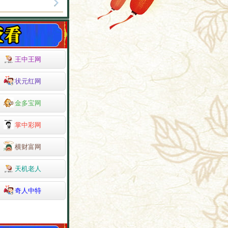
王中王网
状元红网
金多宝网
掌中彩网
横财富网
天机老人
奇人中特