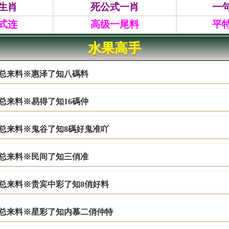
生肖
死公式一肖
一
式连
高级一尾料
平
水果高手
※老总来料※惠泽了知八碼料
※老总来料※易得了知16碼仲
※老总来料※鬼谷了知8碼好鬼准吖
※老总来料※民间了知三俏准
※老总来料※贵宾中彩了知8俏好料
※老总来料※星彩了知内慕二俏仲特